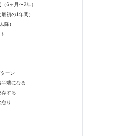
間（6ヶ月〜2年）
（最初の1年間）
目以降）
ント
パターン
中途半端になる
依存する
の怠り
点