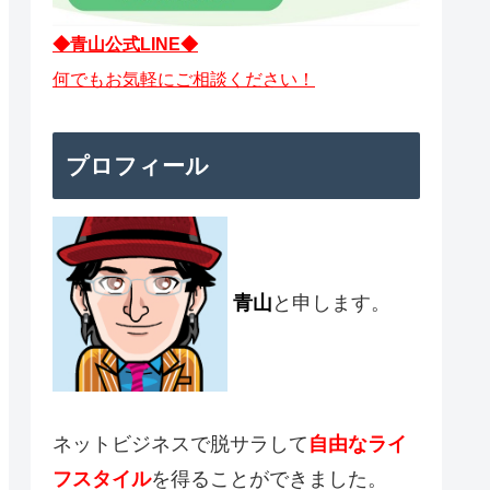
◆青山公式LINE◆
何でもお気軽にご相談ください！
プロフィール
青山
と申します。
ネットビジネスで脱サラして
自由なライ
フスタイル
を得ることができました。