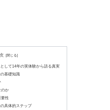
次
として14年の実体験から語る真実
めの基礎知識
か
なのか
重要性
めの具体的ステップ