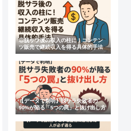
◎脱サラ後の収入の柱に！コンテン
ツ販売で継続収入を得る具体的手法
【データで判明】脱サラ失敗者の
90%が陥る「5つの罠」と抜け出し方