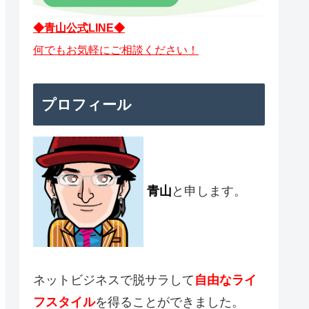
◆青山公式LINE◆
何でもお気軽にご相談ください！
プロフィール
青山
と申します。
ネットビジネスで脱サラして
自由なライ
フスタイル
を得ることができました。