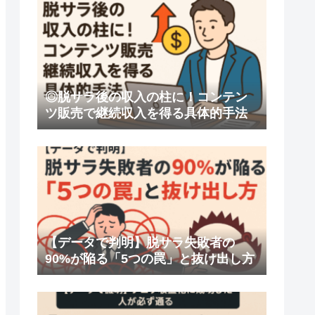
◎脱サラ後の収入の柱に！コンテン
ツ販売で継続収入を得る具体的手法
【データで判明】脱サラ失敗者の
90%が陥る「5つの罠」と抜け出し方