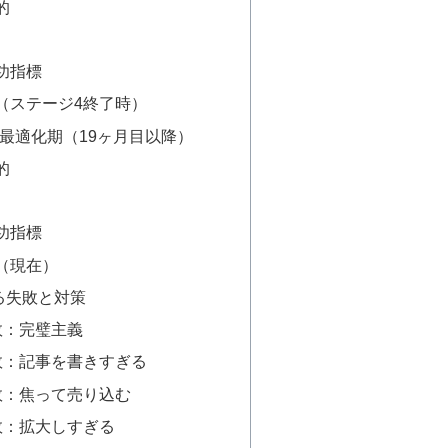
的
功指標
（ステージ4終了時）
最適化期（19ヶ月目以降）
的
功指標
（現在）
る失敗と対策
敗：完璧主義
敗：記事を書きすぎる
敗：焦って売り込む
敗：拡大しすぎる