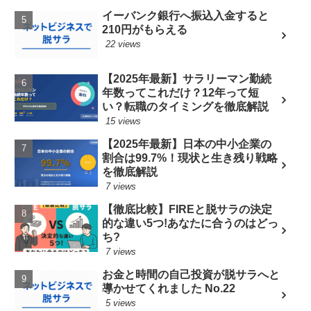
イーバンク銀行へ振込入金すると
210円がもらえる
22 views
【2025年最新】サラリーマン勤続
年数ってこれだけ？12年って短
い？転職のタイミングを徹底解説
15 views
【2025年最新】日本の中小企業の
割合は99.7%！現状と生き残り戦略
を徹底解説
7 views
【徹底比較】FIREと脱サラの決定
的な違い5つ!あなたに合うのはどっ
ち?
7 views
お金と時間の自己投資が脱サラへと
導かせてくれました No.22
5 views