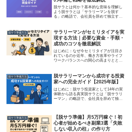
脱サラとは何か？基本的な意味を理解し
よう脱サラとは「サラリーマンを脱す
る」の略語で、会社員を辞めて独立する
ことを指します。近年、働き方の多様化
により注目を集めているライフスタイル
の選択肢の一つです。脱サラの種類脱サ
サラリーマンがセミリタイアを実
脱サラ準備方法
ラには大きく分けて以下の3...
現する方法｜必要な資金・手順・
成功のコツを徹底解説
はじめに：なぜ今セミリタイアが注目さ
れているのか近年、働き方改革やライフ
ワークバランスへの関心の高まりととも
に、「セミリタイア」という生き方が多
くのサラリーマンから注目を集めていま
す。定年まで会社に縛られることなく、
脱サラリーマンから成功する投資
脱サラ準備方法
経済的自由を手に入れて自...
家への完全ガイド【2025年版】
はじめに：脱サラ投資家として14年の実
体験から語る真実脱サラとは「脱サラリ
ーマン」の略語で、会社員を辞めて独立
することを指します。私自身も14年前に
サラリーマンを辞め、現在は投資家とし
て十分な収入を得ながら生活していま
【脱サラ準備】月5万円稼ぐ！初
す。しかし、その道のり...
脱サラ準備方法
心者が始めるべき副業3選「失敗
しない収入の柱」の作り方