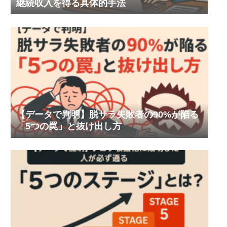
継続収入を得る具体的手法
【データで判明】脱サラ失敗者の90%が陥る
「5つの罠」と抜け出し方