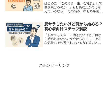
はじめに 「このまま一生、会社員として
働き続けるのか...」もしあなたがそう考
えているなら、 その悩み、私も15年前に
感じていました。 でも、副業で月5万円
の収入があれば、 生活が変わり、選択肢
が一気に広がります。このたった1つの収
脱サラしたいけど何から始める？
脱サラ準備方法
入の柱...
初心者向けステップ解説
「脱サラして自由に働きたいけど、何か
ら始めればいいのか分からない…」そん
な気持ちで検索されている方も多いと思
います。実際、私自身も会社員時代に
「毎日この働き方を続けるのか？」と悩
み、何度も「脱サラ」という言葉が頭を
よぎりました。でも、いきな...
スポンサーリンク