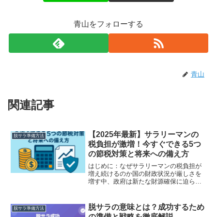
青山をフォローする
青山
関連記事
【2025年最新】サラリーマンの
脱サラ準備方法
税負担が激増！今すぐできる5つ
の節税対策と将来への備え方
はじめに：なぜサラリーマンの税負担が
増え続けるのか国の財政状況が厳しさを
増す中、政府は新たな財源確保に迫られ
ています。その結果、最も徴収しやすい
ターゲットとして狙われているのが、給
与から自動的に税金が天引きされるサラ
脱サラの意味とは？成功するため
脱サラ準備方法
リーマンです。2024年...
の準備と戦略を徹底解説