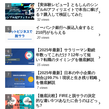
【実体験レビュー】ともしんのシン
プルAIアフィリエイトで本当に稼げ
る？購入して検証してみた
32 views
イーバンク銀行へ振込入金すると
210円がもらえる
20 views
【2025年最新】サラリーマン勤続
年数ってこれだけ？12年って短
い？転職のタイミングを徹底解説
15 views
【2025年最新】日本の中小企業の
割合は99.7%！現状と生き残り戦略
を徹底解説
7 views
【徹底比較】FIREと脱サラの決定
的な違い5つ!あなたに合うのはどっ
ち?