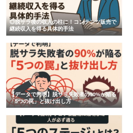
◎脱サラ後の収入の柱に！コンテンツ販売で
継続収入を得る具体的手法
【データで判明】脱サラ失敗者の90%が陥る
「5つの罠」と抜け出し方