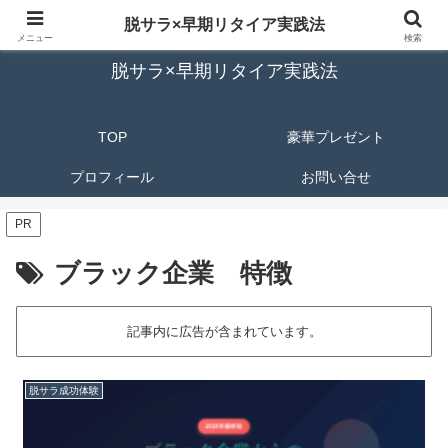
脱サラから自由なセカンドライフへ導く成功の秘訣
脱サラ×早期リタイア実践法
メニュー
検索
脱サラ×早期リタイア実践法
TOP
豪華プレゼント
プロフィール
お問い合せ
PR
ブラック企業 特徴
記事内に広告が含まれています。
脱サラ成功体験